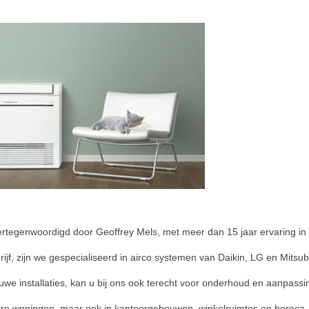
rtegenwoordigd door Geoffrey Mels, met meer dan 15 jaar ervaring in 
rijf, zijn we gespecialiseerd in airco systemen van Daikin, LG en Mitsub
we installaties, kan u bij ons ook terecht voor onderhoud en aanpassi
liere woningen, maar ook in kantoorgebouwen, winkelruimtes en horeca.